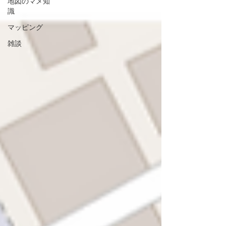
地図のマメ知
識
マッピング
雑談