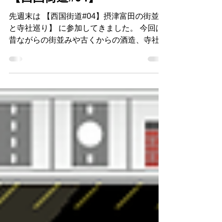
2017年5月22日
読了時間: 1分
【西国街道#04】
先週末は 【西国街道#04】摂津富田の街並み
と寺社巡り】 に参加してきました。 今回は
昔ながらの街並みや古くからの酒造、寺社な
どがある富田町の街あるきをしました。 普
門寺ではお寺の方から、600年以上ものお寺
の歴史を熱い想いで語っていただき、枯山水
が見える縁側で、お茶と茶...