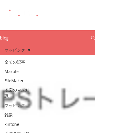
blog
マッピング
全ての記事
Marble
FileMaker
地図のマメ知
識
マッピング
雑談
kintone