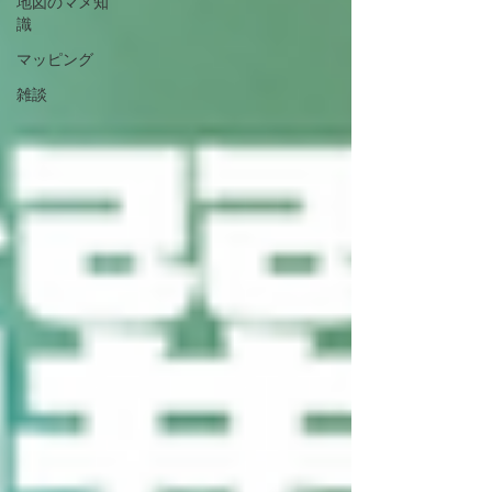
地図のマメ知
識
マッピング
雑談