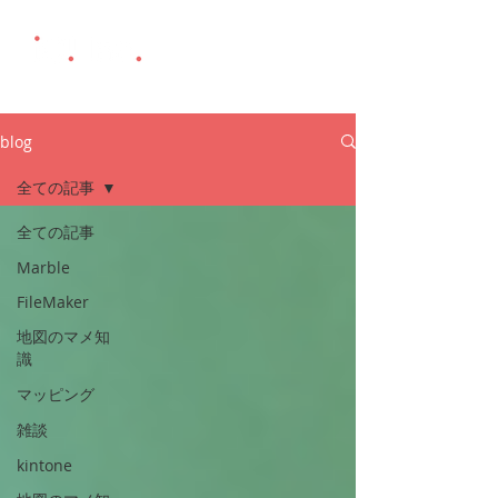
blog
全ての記事
全ての記事
Marble
FileMaker
地図のマメ知
識
マッピング
雑談
kintone