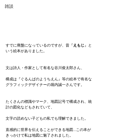
雑談
すでに廃盤になっているのですが、昔『
えもじ
』と
いう絵本がありました。
文は詩人・作家として有名な谷川俊太郎さん、
構成は『ぐるんぱのようちえん』等の絵本で有名な
グラフィックデザイナーの堀内誠一さんです。
たくさんの標識やマーク、地図記号で構成され、統
計の図化などもされていて、
文字の読めない子どもの私でも理解できました。
直感的に世界を伝えることができる地図...この本が
きっかけで私は地図に魅了されました。