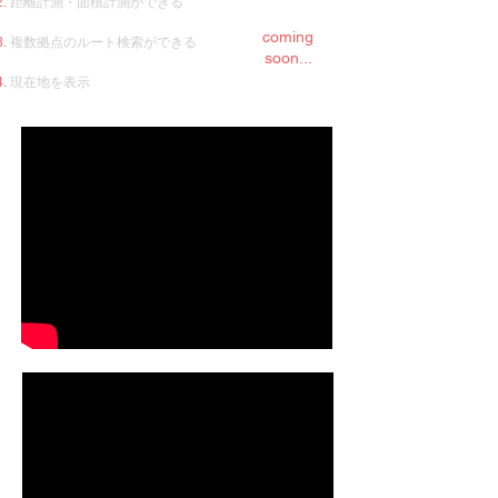
距離計測・面積計測ができる
coming
複数拠点のルート検索ができる
soon...
​現在地を表示