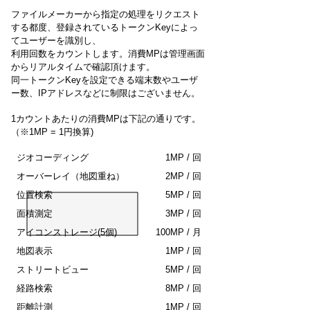
ファイルメーカーから指定の処理をリクエスト
する都度、登録されているトークンKeyによっ
てユーザーを識別し、
利用回数をカウントします。
​消費MPは管理画面
からリアルタイムで確認頂けます。
同一トークンKeyを設定できる端末数やユーザ
ー数、IPアドレスなどに制限はございません。
​1カウントあたりの消費MPは下記の通りです。
（※1MP = 1円換算)
ジオコーディング
1MP / 回
​オーバーレイ（地図重ね）
2MP / 回
位置検索
5MP / 回
​面積測定
3MP / 回
​アイコンストレージ(5個)
100MP / 月
地図表示
1MP / 回
ストリートビュー
5MP / 回
経路検索
8MP / 回
距離計測
1MP / 回