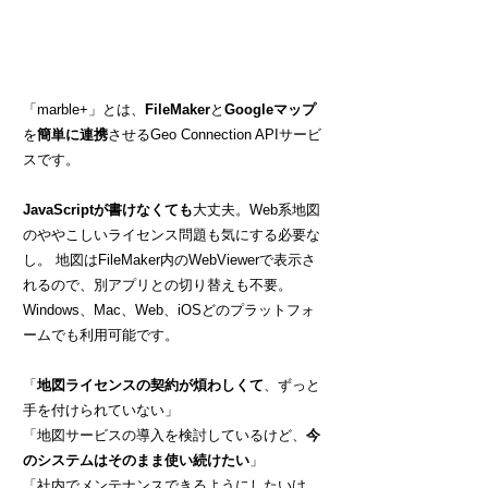
に”使える”地図連携サービス
「marble+」
「marble+」とは、
FileMaker
と
Googleマップ
を
簡単に連携
させる
Geo Connection APIサービ
スです。
JavaScriptが書けなくても
大丈夫。Web系地図
のややこしいライセンス
問題も気にする必要な
し。
地図はFileMaker内のWebViewerで表示さ
れるので、別アプリとの切り替えも不要。
Windows、Mac、Web、iOSどのプラットフォ
ームでも利用可能です。
「
地図ライセンスの契約が煩わしくて
、ずっと
手を付けられていない」
「地図サービスの導入を検討しているけど、
今
のシステムはそのまま使い続けたい
」
​「社内でメンテナンスできるようにしたいけ