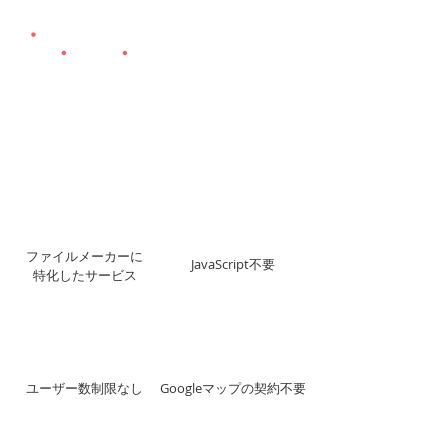
Powered By ITS' MMC MARBLE™
marble+
ファイルメーカーに
JavaScript不要
特化したサービス
ユーザー数制限なし
Googleマップの契約不要
FileMakerプラットフォームで本当