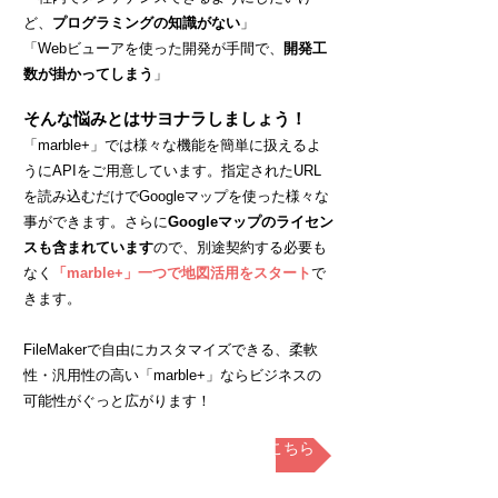
ど、
プログラミングの知識がない
」
「Webビューアを使った開発が手間で、
開発工
数が掛かってしまう
」
そんな悩みとはサヨナラしましょう！
「marble+」では様々な機能を簡単に扱えるよ
うにAPIをご用意しています。指定されたURL
を読み込むだけでGoogleマップを使った様々な
事ができます。
​さらに
Googleマップのライセン
スも含まれています
ので、別途契約する必要も
なく
「marble+」一つで地図活用をスタート
で
きます。
FileMakerで自由にカスタマイズできる、柔軟
性・汎用性の高い「marble+」ならビジネスの
可能性がぐっと広がります！
「marble+」に関するBlog一覧はこちら