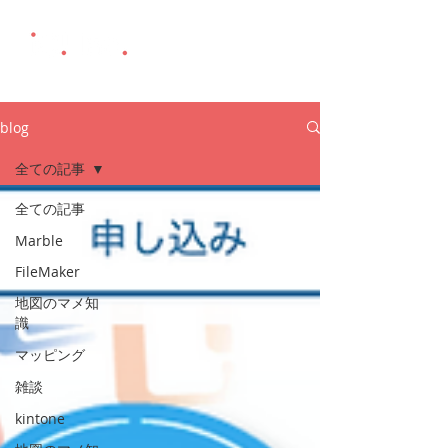
blog
全ての記事
全ての記事
Marble
FileMaker
地図のマメ知
識
マッピング
雑談
kintone