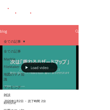
blog
全ての記事
全ての記事
Marble
FileMaker
Load video
地図のマメ知
識
マッピング
雑談
2020年1月2日
読了時間: 2分
kintone