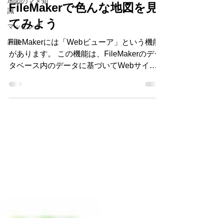
地図のマメ知
FileMakerで色んな地図を見
識
てみよう
マッピング
雑談
FileMakerには「Webビューア」という機能
があります。 この機能は、FileMakerのデー
タベース内のデータに基づいてWebサイト
から引っ張ってきた情報を、 そのまま
FileMakerで作成したシステムの画面内に表
示させる事ができる機能です。...