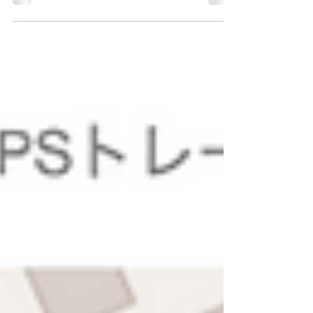
伏見の町と寺田屋事件」
https://openstreetmap.jp/node/908 今回のテ
ーマは「伏見の町と寺田屋事件」という事
で、伏見の町を現地調査しました。...