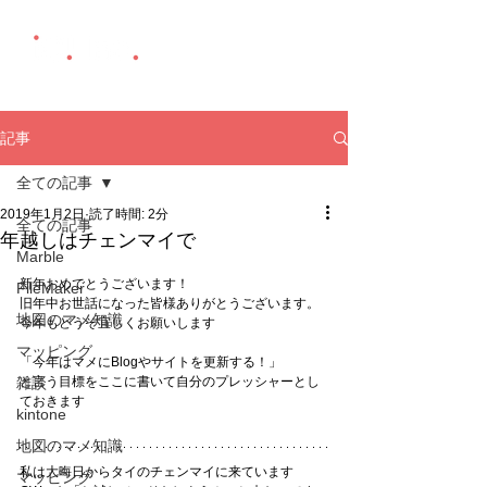
記事
全ての記事
2019年1月2日
読了時間: 2分
全ての記事
年越しはチェンマイで
Marble
新年おめでとうございます！
FileMaker
旧年中お世話になった皆様ありがとうございます。
地図のマメ知識
今年もどうぞ宜しくお願いします
マッピング
「今年はマメにBlogやサイトを更新する！」
雑談
と言う目標をここに書いて自分のプレッシャーとし
ておきます
kintone
地図のマメ知識
私は大晦日からタイのチェンマイに来ています
マッピング