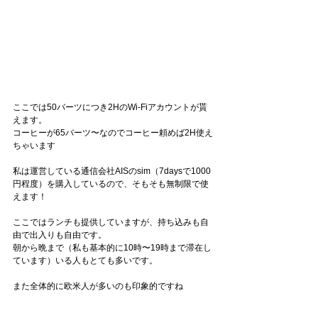
ここでは50バーツにつき2HのWi-Fiアカウントが貰
えます。
コーヒーが65バーツ〜なのでコーヒー頼めば2H使え
ちゃいます
私は運営している通信会社AISのsim（7daysで1000
円程度）を購入しているので、そもそも無制限で使
えます！
ここではランチも提供していますが、持ち込みも自
由で出入りも自由です。
朝から晩まで（私も基本的に10時〜19時まで滞在し
ています）いる人もとても多いです。
また全体的に欧米人が多いのも印象的ですね