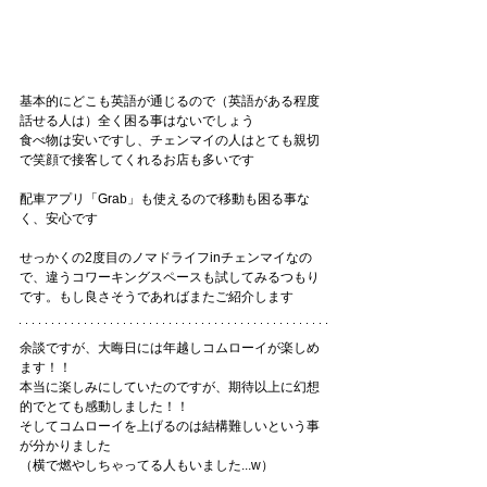
基本的にどこも英語が通じるので（英語がある程度
話せる人は）全く困る事はないでしょう
食べ物は安いですし、チェンマイの人はとても親切
で笑顔で接客してくれるお店も多いです
配車アプリ「Grab」も使えるので移動も困る事な
く、安心です
せっかくの2度目のノマドライフinチェンマイなの
で、違うコワーキングスペースも試してみるつもり
です。もし良さそうであればまたご紹介します
余談ですが、大晦日には年越しコムローイが楽しめ
ます！！
本当に楽しみにしていたのですが、期待以上に幻想
的でとても感動しました！！
そしてコムローイを上げるのは結構難しいという事
が分かりました
（横で燃やしちゃってる人もいました...w）