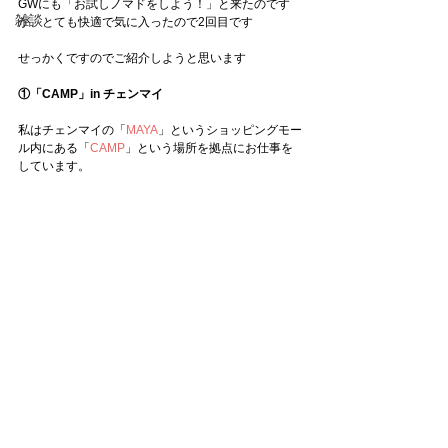
GWにも「お試しノマドをしよう！」と来たのです
雑談
が、とても快適で気に入ったので2回目です
せっかくですのでご紹介しようと思います
①「CAMP」in チェンマイ
私はチェンマイの「
MAYA
」というショッピングモー
ル内にある「
CAMP
」という場所を拠点にお仕事を
しています。