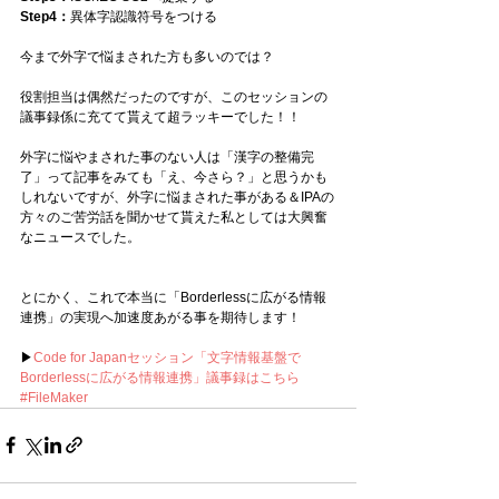
Step4：
異体字認識符号をつける
今まで外字で悩まされた方も多いのでは？
役割担当は偶然だったのですが、このセッションの
議事録係に充てて貰えて超ラッキーでした！！
外字に悩やまされた事のない人は「漢字の整備完
了」って記事をみても「え、今さら？」と思うかも
しれないですが、外字に悩まされた事がある＆IPAの
方々のご苦労話を聞かせて貰えた私としては大興奮
なニュースでした。
とにかく、これで本当に「Borderlessに広がる情報
連携」の実現へ加速度あがる事を期待します！
▶
Code for Japanセッション「文字情報基盤で
Borderlessに広がる情報連携」議事録はこちら
#FileMaker