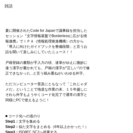
雑談
夏に開催されたCode for Japanで議事録を担当した
セッション『文字情報基盤でBorderlessに広がる情
報連携』でＩＰＡ（情報処理推進機構）の方から
「導入に向けたガイドブックを整備段階」と言うお
話を聞いて楽しみにしていたニュース！！
戸籍登録の書類が手入力の頃、達筆がゆえに微妙に
違う漢字が書かれても、戸籍の漢字が"正しい"ので修
正できなかった...と言う積み重ねがいわゆる外字。
ただコンピューター普及にともなって「これじゃダ
メだ」ということで地道な作業の末、１５年越しに
それら外字もようやくコード化完了で通常の漢字と
同様にPCで使えるように！
■ コード化への道のり
Step1：
文字を集める
Step2：
似た文字をまとめる（6年以上かかった！）
Step3：
ISO/IEC SC2へ提案する