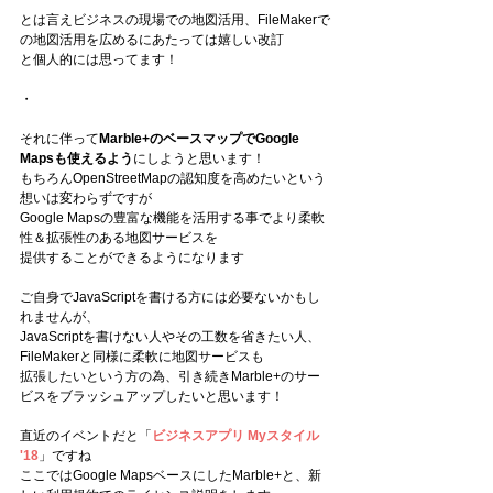
とは言えビジネスの現場での地図活用、FileMakerで
の地図活用を広めるにあたっては嬉しい改訂
と個人的には思ってます！
・
それに伴って
Marble+のベースマップでGoogle 
Mapsも使えるよう
にしようと思います！
もちろんOpenStreetMapの認知度を高めたいという
想いは変わらずですが
Google Mapsの豊富な機能を活用する事でより柔軟
性＆拡張性のある地図サービスを
提供することができるようになります
ご自身でJavaScriptを書ける方には必要ないかもし
れませんが、
JavaScriptを書けない人やその工数を省きたい人、
FileMakerと同様に柔軟に地図サービスも
拡張したいという方の為、引き続きMarble+のサー
ビスをブラッシュアップしたいと思います！
直近のイベントだと「
ビジネスアプリ Myスタイル 
'18
」ですね
ここではGoogle MapsベースにしたMarble+と、新