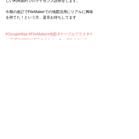
しい利用規約でのライセンス説明をします。
今期の改訂でFileMakerでの地図活用にリアルに興味
を持てた！という方、是非お待ちしてます
#GoogleMap
#FileMakerx地図
#マーブルプラス
#マ
ップ
#FileMaker
#ファイルメーカー
#ライセンス
すべて表示
最新記事