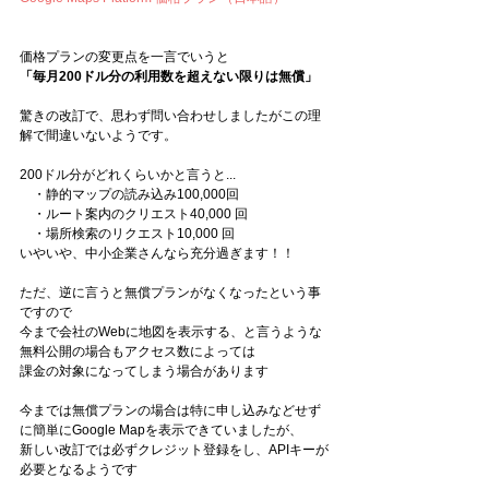
価格プランの変更点を一言でいうと
「毎月200ドル分の利用数を超えない限りは無償」
驚きの改訂で、思わず問い合わせしましたがこの理
解で間違いないようです。
200ドル分がどれくらいかと言うと...
　・静的マップの読み込み100,000回
　・ルート案内のクリエスト40,000 回
　・場所検索のリクエスト10,000 回
いやいや、中小企業さんなら充分過ぎます！！
ただ、逆に言うと無償プランがなくなったという事
ですので
今まで会社のWebに地図を表示する、と言うような
無料公開の場合もアクセス数によっては
課金の対象になってしまう場合があります
今までは無償プランの場合は特に申し込みなどせず
に簡単にGoogle Mapを表示できていましたが、
新しい改訂では必ずクレジット登録をし、APIキーが
必要となるようです