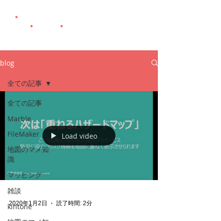
blog
全ての記事
全ての記事
Marble
FileMaker
Load video
地図のマメ知
識
マッピング
雑談
2020年1月2日
読了時間: 2分
kintone