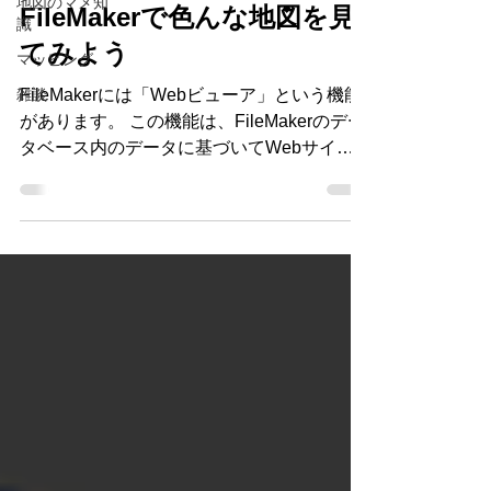
地図のマメ知
FileMakerで色んな地図を見
識
てみよう
マッピング
雑談
FileMakerには「Webビューア」という機能
があります。 この機能は、FileMakerのデー
タベース内のデータに基づいてWebサイト
から引っ張ってきた情報を、 そのまま
FileMakerで作成したシステムの画面内に表
示させる事ができる機能です。...