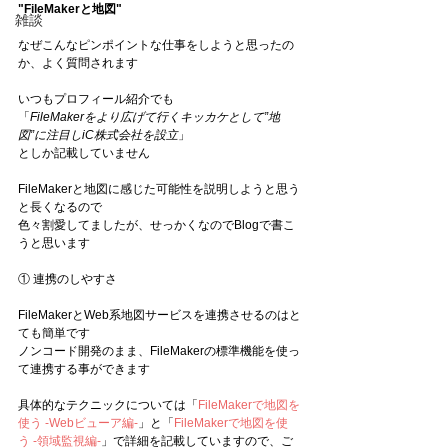
"FileMakerと地図"
雑談
なぜこんなピンポイントな仕事をしようと思ったの
か、よく質問されます
いつもプロフィール紹介でも
「
FileMakerをより広げて行くキッカケとして”地
図”に注目しiC株式会社を設立
」
としか記載していません
FileMakerと地図に感じた可能性を説明しようと思う
と長くなるので
色々割愛してましたが、せっかくなのでBlogで書こ
うと思います
① 連携のしやすさ
FileMakerとWeb系地図サービスを連携させるのはと
ても簡単です
ノンコード開発のまま、FileMakerの標準機能を使っ
て連携する事ができます
具体的なテクニックについては「
FileMakerで地図を
使う -Webビューア編
-
」と「
FileMakerで地図を使
う -領域監視編-
」で詳細を記載していますので、ご