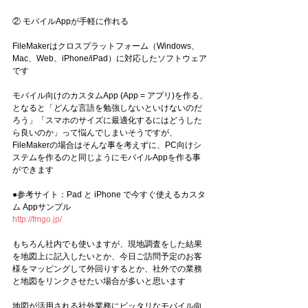
② モバイルAppが手軽に作れる
FileMakerはクロスプラットフォーム（Windows、
Mac、Web、iPhone/iPad）に対応したソフトウェア
です
モバイル向けのカスタムApp (App = アプリ)を作る、
となると「どんな言語を勉強しないといけないのだ
ろう」「スマホのサイズに最適化するにはどうした
ら良いのか」って悩んでしまいそうですが、
FileMakerの場合はそんな事を考えずに、PC向けシ
ステムを作るのと同じようにモバイルAppを作る事
ができます
●参考サイト：Pad と iPhone で今すぐ使えるカスタ
ム Appサンプル
http://fmgo.jp/
もちろん社内でも使いますが、現地調査をした結果
を地図上に記入したいとか、今日ご訪問予定のお客
様をマッピングして外回りするとか、社外での業務
と地図をリンクさせたい場合が多いと思います
地図が活用される社外業務にピッタリなモバイル向