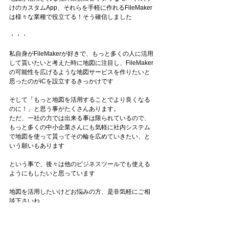
けのカスタムApp、それらを手軽に作れるFileMaker
は様々な業種で役立てる！そう確信しました
・・・
私自身がFileMakerが好きで、もっと多くの人に活用
して貰いたいと考えた時に地図に注目し、FileMaker
の可能性を広げるような地図サービスを作りたいと
思ったのがiCを設立するきっかけです
そして「もっと地図を活用することでより良くなる
のに！」と思う事がたくさんあります。
ただ、一社の力では出来る事は限られているので、
もっと多くの中小企業さんにも気軽に社内システム
で地図を使って貰ってその輪を広めていきたい、と
いう願いもあります
という事で、後々は他のビジネスツールでも使える
ようにもしたいと思っています
地図を活用したいけどお悩みの方、是非気軽にご相
談下さいね
#ライセンス
#GoogleMap
#FileMakerx地図
#マーブ
ルプラス
#marble
#マップ
#FileMaker
#ファイルメ