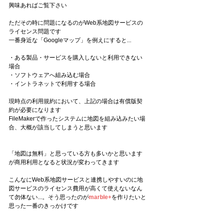
興味あればご覧下さい
ただその時に問題になるのがWeb系地図サービスの
ライセンス問題です
一番身近な「Googleマップ」を例えにすると...
・ある製品・サービスを購入しないと利用できない
場合
・ソフトウェアへ組み込む場合
・イントラネットで利用する場合
現時点の利用規約において、上記の場合は有償版契
約が必要になります
FileMakerで作ったシステムに地図を組み込みたい場
合、大概が該当してしまうと思います
「地図は無料」と思っている方も多いかと思います
が商用利用となると状況が変わってきます
こんなにWeb系地図サービスと連携しやすいのに地
図サービスのライセンス費用が高くて使えないなん
て勿体ない...。そう思ったのが
marble+
を作りたいと
思った一番のきっかけです